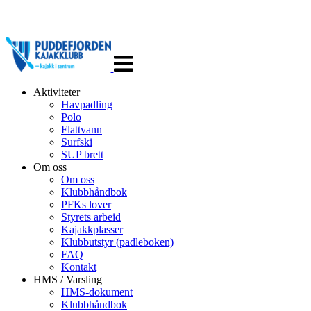
Veksle
navigasjon
Aktiviteter
Havpadling
Polo
Flattvann
Surfski
SUP brett
Om oss
Om oss
Klubbhåndbok
PFKs lover
Styrets arbeid
Kajakkplasser
Klubbutstyr (padleboken)
FAQ
Kontakt
HMS / Varsling
HMS-dokument
Klubbhåndbok