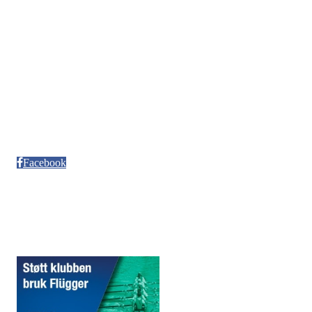
Org. nr. 992986352
Kontonr. 3624.27.29042
Besøksadresse
Neptun Motorbåtforening
Møllendalsveien 12
Facebook
Sponsorer