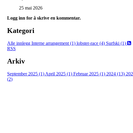
25 mai 2026
Logg inn for å skrive en kommentar.
Kategori
Alle innlegg
Interne arrangement (1)
lobster-race (4)
Surfski (1)
RSS
Arkiv
September 2025 (1)
April 2025 (1)
Februar 2025 (1)
2024 (13)
202
(2)
Kontaktinformsjon
E-post :
kontakt@pfkajakk.no