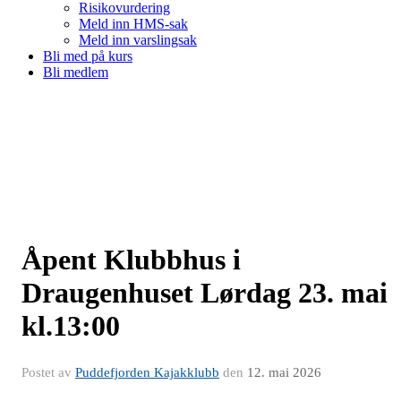
Risikovurdering
Meld inn HMS-sak
Meld inn varslingsak
Bli med på kurs
Bli medlem
Åpent Klubbhus i
Draugenhuset Lørdag 23. mai
kl.13:00
Postet av
Puddefjorden Kajakklubb
den
12. mai 2026