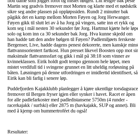
flott dame som jogget forbi og mistet bølgen. Litt lengre bak peste
Martin seg gradvis fremover mot Morten og klarte med et nødskrik
sikre seg andre plassen på oppløpssiden. Rundt 2 minutter bak
pågikk det en kamp mellom Morten Føyen og Jorg Herwanger.
Føyen gikk til slutt lei av å ha Jorg på vingen, satte inn et rykk og
kom seg i mål nesten 30 sekunder før Jorg. Hartmut kjørte hele løp
solo og kom inn ca 30 sekunder bak Jorg. Hva kunne skjedd om
han hadde tatt den andre bølgen til Føyen? Padlemiljøets ferskeste
Bergenser, Live, hadde dagens penest dekorerte, men kanskje mins
flattvannsorientert fartkost. Hun presset likevel Boosten opp mot si
maksimale flattvannssfart og gikk i mål på 38:18 som vinner av
kvinneklassen. Eirik holdt godt tempo gjennom hele løpet, men
mistet verdifull tid i svingene grunnet en litt uheldig rorløsning på
båten. Løsningen på denne utfordringen er imidlertid identifisert, så
Eirik kan bli farlig i senere løp.
Puddefjorden Kajakklubb planlegger å kjøre ukentlige torsdagsrace
fremover til Bergen fryser igjen eller synker i havet. Racet er åpen
for alle padlefarkoster med padledistansene 5750m (4 runder -
racerkajakk / surfski) eller 2875 m (havkajakk, SUP og annet). Bli
med å kjemp om hummertroféet du også!
Resultater: