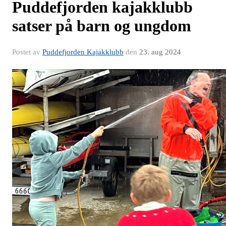
Puddefjorden kajakklubb
satser på barn og ungdom
Postet av
Puddefjorden Kajakklubb
den
23. aug 2024