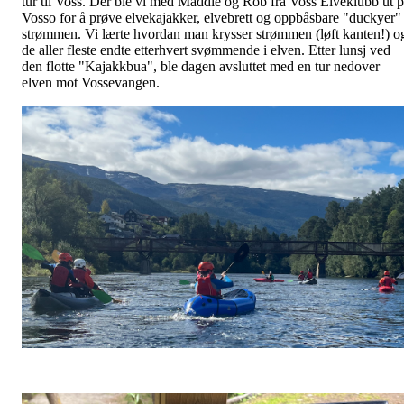
tur til Voss. Der ble vi med Maddie og Rob fra Voss Elveklubb ut 
Vosso for å prøve elvekajakker, elvebrett og oppbåsbare "duckyer" 
strømmen. Vi lærte hvordan man krysser strømmen (løft kanten!) o
de aller fleste endte etterhvert svømmende i elven. Etter lunsj ved
den flotte "Kajakkbua", ble dagen avsluttet med en tur nedover
elven mot Vossevangen.