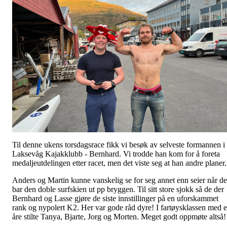
Til denne ukens torsdagsrace fikk vi besøk av selveste formannen i
Laksevåg Kajakklubb - Bernhard. Vi trodde han kom for å foreta
medaljeutdelingen etter racet, men det viste seg at han andre planer
Anders og Martin kunne vanskelig se for seg annet enn seier når de
bar den doble surfskien ut pp bryggen. Til sitt store sjokk så de der
Bernhard og Lasse gjøre de siste innstillinger på en uforskammet
rank og nypolert K2. Her var gode råd dyre! I fartøysklassen med 
åre stilte Tanya, Bjarte, Jorg og Morten. Meget godt oppmøte altså!