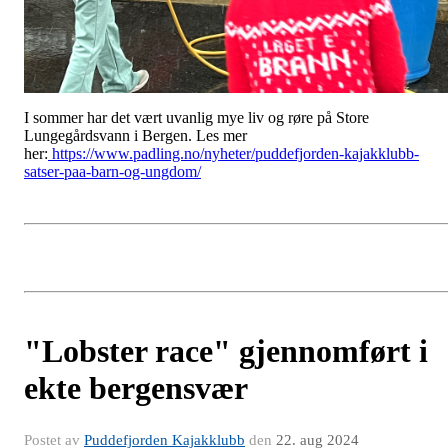
I sommer har det vært uvanlig mye liv og røre på Store
Lungegårdsvann i Bergen. Les mer
her:
https://www.padling.no/nyheter/puddefjorden-kajakklubb-
satser-paa-barn-og-ungdom/
"Lobster race" gjennomført i
ekte bergensvær
Postet av
Puddefjorden Kajakklubb
den
22. aug 2024