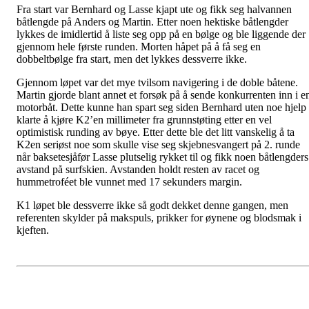
Fra start var Bernhard og Lasse kjapt ute og fikk seg halvannen
båtlengde på Anders og Martin. Etter noen hektiske båtlengder
lykkes de imidlertid å liste seg opp på en bølge og ble liggende der
gjennom hele første runden. Morten håpet på å få seg en
dobbeltbølge fra start, men det lykkes dessverre ikke.
Gjennom løpet var det mye tvilsom navigering i de doble båtene.
Martin gjorde blant annet et forsøk på å sende konkurrenten inn i e
motorbåt. Dette kunne han spart seg siden Bernhard uten noe hjelp
klarte å kjøre K2’en millimeter fra grunnstøting etter en vel
optimistisk runding av bøye. Etter dette ble det litt vanskelig å ta
K2en seriøst noe som skulle vise seg skjebnesvangert på 2. runde
når baksetesjåfør Lasse plutselig rykket til og fikk noen båtlengders
avstand på surfskien. Avstanden holdt resten av racet og
hummetroféet ble vunnet med 17 sekunders margin.
K1 løpet ble dessverre ikke så godt dekket denne gangen, men
referenten skylder på makspuls, prikker for øynene og blodsmak i
kjeften.