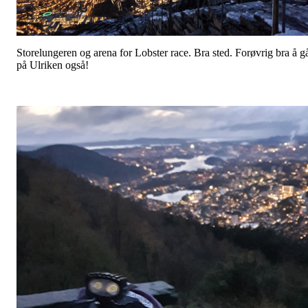
Storelungeren og arena for Lobster race. Bra sted. Forøvrig bra å g
på Ulriken også!