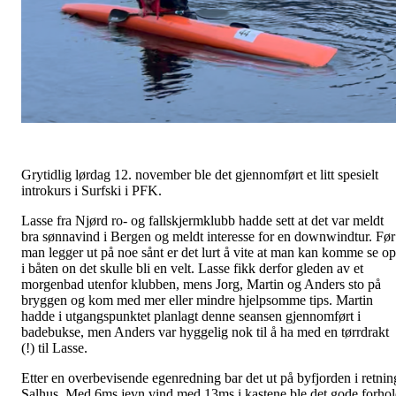
Grytidlig lørdag 12. november ble det gjennomført et litt spesielt
introkurs i Surfski i PFK.
Lasse fra Njørd ro- og fallskjermklubb hadde sett at det var meldt
bra sønnavind i Bergen og meldt interesse for en downwindtur. Før
man legger ut på noe sånt er det lurt å vite at man kan komme se o
i båten on det skulle bli en velt. Lasse fikk derfor gleden av et
morgenbad utenfor klubben, mens Jorg, Martin og Anders sto på
bryggen og kom med mer eller mindre hjelpsomme tips. Martin
hadde i utgangspunktet planlagt denne seansen gjennomført i
badebukse, men Anders var hyggelig nok til å ha med en tørrdrakt
(!) til Lasse.
Etter en overbevisende egenredning bar det ut på byfjorden i retnin
Salhus. Med 6ms jevn vind med 13ms i kastene ble det gode forho