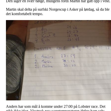
Den lager en svær bølge, muligens fordi Martin har gått opp i vekt.
Martin skal delta på surfski Norgescup i Asker på lørdag, så da ble
det komfortabelt tempo.
Anders har som mål å komme under 27:00 på Lobster race. Det
gikk ikke idag. Visstnok pga vanntemperaturen ifølge ham selv.