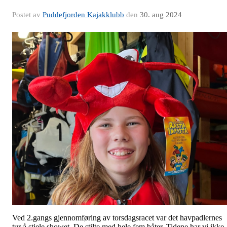
Postet av
Puddefjorden Kajakklubb
den
30. aug 2024
Ved 2.gangs gjennomføring av torsdagsracet var det havpadlernes
tur å stjele showet. De stilte med hele fem båter. Tidene har vi ikke