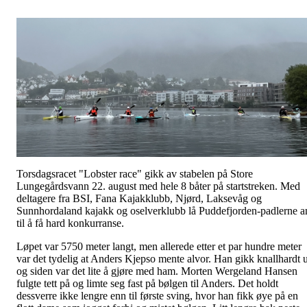
Torsdagsracet "Lobster race" gikk av stabelen på Store
Lungegårdsvann 22. august med hele 8 båter på startstreken. Med
deltagere fra BSI, Fana Kajakklubb, Njørd, Laksevåg og
Sunnhordaland kajakk og oselverklubb lå Puddefjorden-padlerne a
til å få hard konkurranse.
Løpet var 5750 meter langt, men allerede etter et par hundre meter
var det tydelig at Anders Kjepso mente alvor. Han gikk knallhardt u
og siden var det lite å gjøre med ham. Morten Wergeland Hansen
fulgte tett på og limte seg fast på bølgen til Anders. Det holdt
dessverre ikke lengre enn til første sving, hvor han fikk øye på en