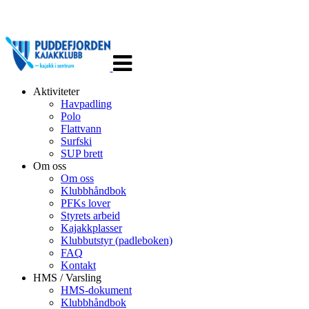
Veksle
navigasjon
Aktiviteter
Havpadling
Polo
Flattvann
Surfski
SUP brett
Om oss
Om oss
Klubbhåndbok
PFKs lover
Styrets arbeid
Kajakkplasser
Klubbutstyr (padleboken)
FAQ
Kontakt
HMS / Varsling
HMS-dokument
Klubbhåndbok