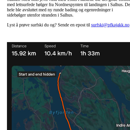
med lettsurfede bølger fra Nordnespynten til landingen i Salhus. De
hele ble avsluttet med ny runde bading og egenredninger i
sidebølger utenfor stranden i Salhus.
Lyst å prøve surfski du og? Sende en epost til
surfski@pfkajakk.no