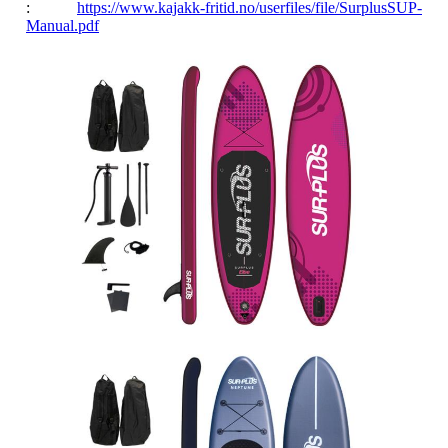
:
https://www.kajakk-fritid.no/userfiles/file/SurplusSUP-
Manual.pdf