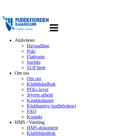
Veksle
navigasjon
Aktiviteter
Havpadling
Polo
Flattvann
Surfski
SUP brett
Om oss
Om oss
Klubbhåndbok
PFKs lover
Styrets arbeid
Kajakkplasser
Klubbutstyr (padleboken)
FAQ
Kontakt
HMS / Varsling
HMS-dokument
Klubbhåndbok