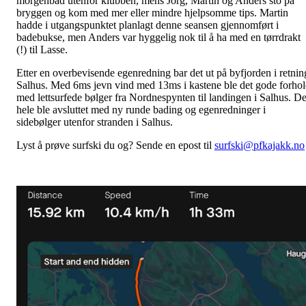
morgenbad utenfor klubben, mens Jorg, Martin og Anders sto på
bryggen og kom med mer eller mindre hjelpsomme tips. Martin
hadde i utgangspunktet planlagt denne seansen gjennomført i
badebukse, men Anders var hyggelig nok til å ha med en tørrdrakt
(!) til Lasse.
Etter en overbevisende egenredning bar det ut på byfjorden i retnin
Salhus. Med 6ms jevn vind med 13ms i kastene ble det gode forho
med lettsurfede bølger fra Nordnespynten til landingen i Salhus. De
hele ble avsluttet med ny runde bading og egenredninger i
sidebølger utenfor stranden i Salhus.
Lyst å prøve surfski du og? Sende en epost til
surfski@pfkajakk.no