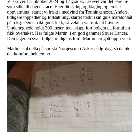
Vi skriver 17. oktober 2024 og 17 grader. Likevel var det bare tre
som stilte til dagens race. Etter litt syting og klaging og en lett
oppvarming, startet vi friskt i medvind fra Tonningsneset. Anders,
tidligere toppadler og fortsatt ung, startet friskt i sin gule maratonbå
på 5 kg. Den er riktignok lekk, så vekten var nok litt høyere.
Undertegnede holdt 300 meter, men slapp fort bølgen da fornuften
fikk overtaket. Her fulgte Martin, i en god gammel Struer Lancer.
Den lager en svær bølge, muligens fordi Martin har gått opp i vekt.
Martin skal delta på surfski Norgescup i Asker på lørdag, så da ble
det komfortabelt tempo.