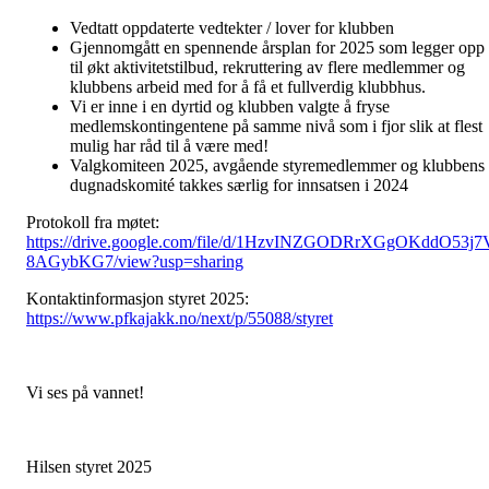
Vedtatt oppdaterte vedtekter / lover for klubben
Gjennomgått en spennende årsplan for 2025 som legger opp
til økt aktivitetstilbud, rekruttering av flere medlemmer og
klubbens arbeid med for å få et fullverdig klubbhus.
Vi er inne i en dyrtid og klubben valgte å fryse
medlemskontingentene på samme nivå som i fjor slik at flest
mulig har råd til å være med!
Valgkomiteen 2025, avgående styremedlemmer og klubbens
dugnadskomité takkes særlig for innsatsen i 2024
Protokoll fra møtet:
https://drive.google.com/file/d/1HzvINZGODRrXGgOKddO53j7
8AGybKG7/view?usp=sharing
Kontaktinformasjon styret 2025:
https://www.pfkajakk.no/next/p/55088/styret
Vi ses på vannet!
Hilsen styret 2025