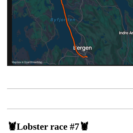
🦞Lobster race #7🦞