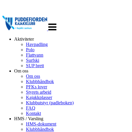
Veksle
navigasjon
Aktiviteter
Havpadling
Polo
Flattvann
Surfski
SUP brett
Om oss
Om oss
Klubbhåndbok
PFKs lover
Styrets arbeid
Kajakkplasser
Klubbutstyr (padleboken)
FAQ
Kontakt
HMS / Varsling
HMS-dokument
Klubbhåndbok