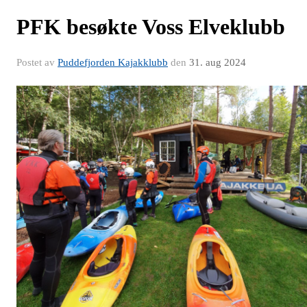
PFK besøkte Voss Elveklubb
Postet av
Puddefjorden Kajakklubb
den
31. aug 2024