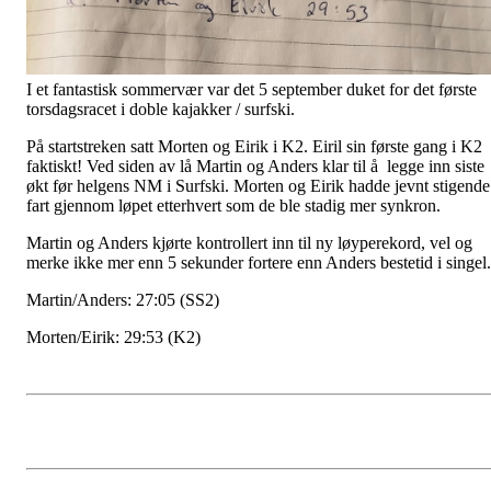
I et fantastisk sommervær var det 5 september duket for det første
torsdagsracet i doble kajakker / surfski.
På startstreken satt Morten og Eirik i K2. Eiril sin første gang i K2
faktiskt! Ved siden av lå Martin og Anders klar til å legge inn siste
økt før helgens NM i Surfski. Morten og Eirik hadde jevnt stigende
fart gjennom løpet etterhvert som de ble stadig mer synkron.
Martin og Anders kjørte kontrollert inn til ny løyperekord, vel og
merke ikke mer enn 5 sekunder fortere enn Anders bestetid i singel.
Martin/Anders: 27:05 (SS2)
Morten/Eirik: 29:53 (K2)