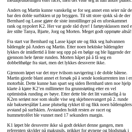
medaljeutdelingen etter racet, men det viste seg at han andre planer
Anders og Martin kunne vanskelig se for seg annet enn seier når de
bar den doble surfskien ut pp bryggen. Til sitt store sjokk så de der
Bernhard og Lasse gjøre de siste innstillinger på en uforskammet
rank og nypolert K2. Her var gode råd dyre! I fartøysklassen med 
åre stilte Tanya, Bjarte, Jorg og Morten. Meget godt oppmøte altså!
Fra start var Bernhard og Lasse kjapt ute og fikk seg halvannen
båtlengde på Anders og Martin. Etter noen hektiske båtlengder
lykkes de imidlertid å liste seg opp på en bølge og ble liggende der
gjennom hele første runden. Morten håpet på å få seg en
dobbeltbølge fra start, men det lykkes dessverre ikke.
Gjennom løpet var det mye tvilsom navigering i de doble båtene.
Martin gjorde blant annet et forsøk på å sende konkurrenten inn i e
motorbåt. Dette kunne han spart seg siden Bernhard uten noe hjelp
klarte å kjøre K2’en millimeter fra grunnstøting etter en vel
optimistisk runding av bøye. Etter dette ble det litt vanskelig å ta
K2en seriøst noe som skulle vise seg skjebnesvangert på 2. runde
når baksetesjåfør Lasse plutselig rykket til og fikk noen båtlengders
avstand på surfskien. Avstanden holdt resten av racet og
hummetroféet ble vunnet med 17 sekunders margin.
K1 løpet ble dessverre ikke så godt dekket denne gangen, men
referenten skylder på makspuls, prikker for øynene og blodsmak i