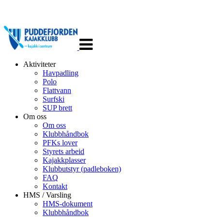
Veksle
navigasjon
Aktiviteter
Havpadling
Polo
Flattvann
Surfski
SUP brett
Om oss
Om oss
Klubbhåndbok
PFKs lover
Styrets arbeid
Kajakkplasser
Klubbutstyr (padleboken)
FAQ
Kontakt
HMS / Varsling
HMS-dokument
Klubbhåndbok