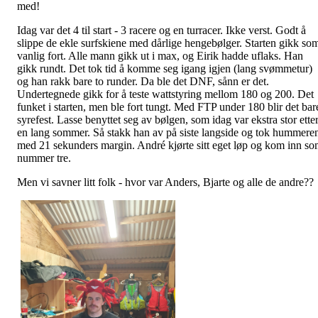
med!
Idag var det 4 til start - 3 racere og en turracer. Ikke verst. Godt å
slippe de ekle surfskiene med dårlige hengebølger. Starten gikk so
vanlig fort. Alle mann gikk ut i max, og Eirik hadde uflaks. Han
gikk rundt. Det tok tid å komme seg igang igjen (lang svømmetur)
og han rakk bare to runder. Da ble det DNF, sånn er det.
Undertegnede gikk for å teste wattstyring mellom 180 og 200. Det
funket i starten, men ble fort tungt. Med FTP under 180 blir det bar
syrefest. Lasse benyttet seg av bølgen, som idag var ekstra stor ette
en lang sommer. Så stakk han av på siste langside og tok hummere
med 21 sekunders margin. André kjørte sitt eget løp og kom inn s
nummer tre.
Men vi savner litt folk - hvor var Anders, Bjarte og alle de andre??