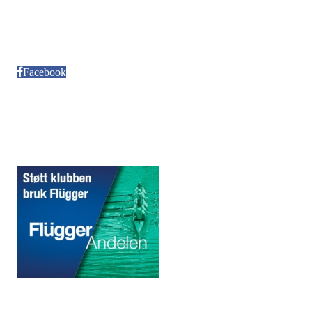
Besøksadresse
Neptun Motorbåtforening
Møllendalsveien 12
Facebook
Sponsorer