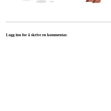
Logg inn for å skrive en kommentar.
Kontaktinformsjon
E-post :
kontakt@pfkajakk.no
Org. nr. 992986352
Kontonr. 3624.27.29042