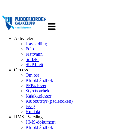
Veksle
navigasjon
Aktiviteter
Havpadling
Polo
Flattvann
Surfski
SUP brett
Om oss
Om oss
Klubbhåndbok
PFKs lover
Styrets arbeid
Kajakkplasser
Klubbutstyr (padleboken)
FAQ
Kontakt
HMS / Varsling
HMS-dokument
Klubbhåndbok