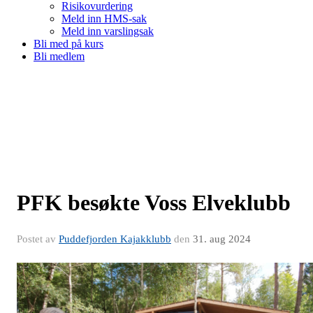
Risikovurdering
Meld inn HMS-sak
Meld inn varslingsak
Bli med på kurs
Bli medlem
PFK besøkte Voss Elveklubb
Postet av
Puddefjorden Kajakklubb
den
31. aug 2024