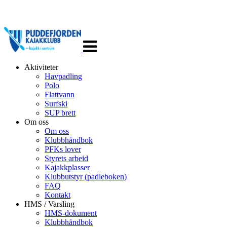
Veksle
navigasjon
Aktiviteter
Havpadling
Polo
Flattvann
Surfski
SUP brett
Om oss
Om oss
Klubbhåndbok
PFKs lover
Styrets arbeid
Kajakkplasser
Klubbutstyr (padleboken)
FAQ
Kontakt
HMS / Varsling
HMS-dokument
Klubbhåndbok