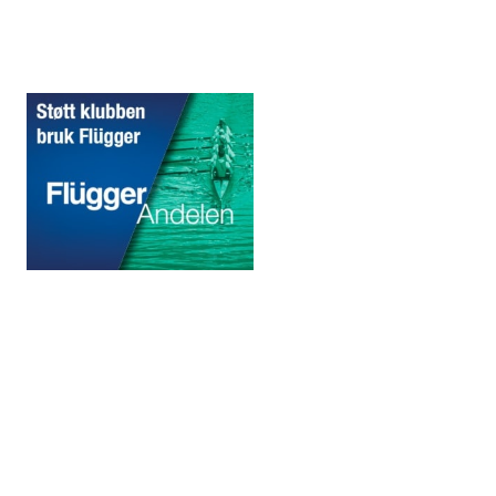
Sponsorer
© 2020 Puddefjorden Kajakklubb.