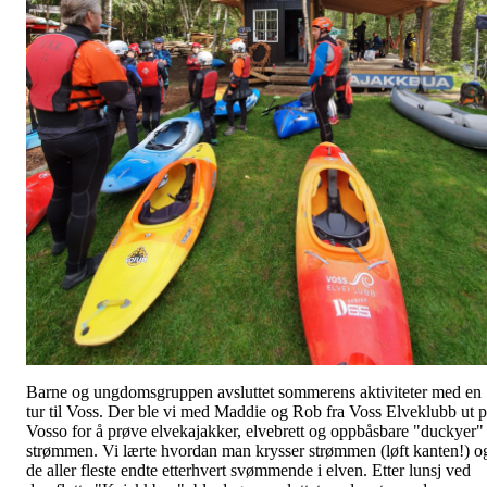
Barne og ungdomsgruppen avsluttet sommerens aktiviteter med en
tur til Voss. Der ble vi med Maddie og Rob fra Voss Elveklubb ut 
Vosso for å prøve elvekajakker, elvebrett og oppbåsbare "duckyer" 
strømmen. Vi lærte hvordan man krysser strømmen (løft kanten!) o
de aller fleste endte etterhvert svømmende i elven. Etter lunsj ved