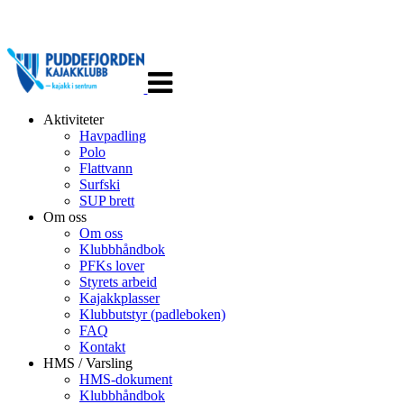
Veksle
navigasjon
Aktiviteter
Havpadling
Polo
Flattvann
Surfski
SUP brett
Om oss
Om oss
Klubbhåndbok
PFKs lover
Styrets arbeid
Kajakkplasser
Klubbutstyr (padleboken)
FAQ
Kontakt
HMS / Varsling
HMS-dokument
Klubbhåndbok