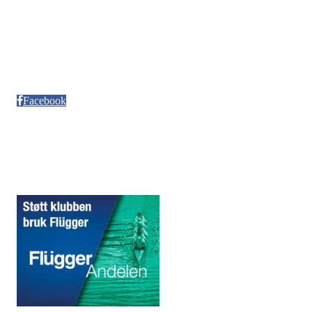
Besøksadresse
Neptun Motorbåtforening
Møllendalsveien 12
Facebook
Sponsorer