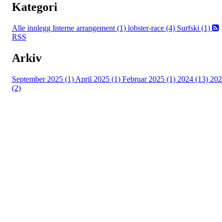
Kategori
Alle innlegg
Interne arrangement (1)
lobster-race (4)
Surfski (1)
RSS
Arkiv
September 2025 (1)
April 2025 (1)
Februar 2025 (1)
2024 (13)
202
(2)
Kontaktinformsjon
E-post :
kontakt@pfkajakk.no
Org. nr. 992986352
Kontonr. 3624.27.29042