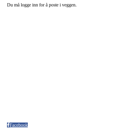
Du må logge inn for å poste i veggen.
Kontaktinformsjon
E-post :
kontakt@pfkajakk.no
Org. nr. 992986352
Kontonr. 3624.27.29042
Besøksadresse
Neptun Motorbåtforening
Møllendalsveien 12
Facebook