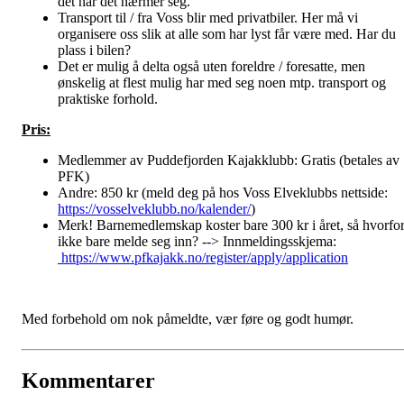
det når det nærmer seg.
Transport til / fra Voss blir med privatbiler. Her må vi
organisere oss slik at alle som har lyst får være med. Har du
plass i bilen?
Det er mulig å delta også uten foreldre / foresatte, men
ønskelig at flest mulig har med seg noen mtp. transport og
praktiske forhold.
Pris:
Medlemmer av Puddefjorden Kajakklubb: Gratis (betales av
PFK)
Andre: 850 kr (meld deg på hos Voss Elveklubbs nettside:
https://vosselveklubb.no/kalender/
)
Merk! Barnemedlemskap koster bare 300 kr i året, så hvorfo
ikke bare melde seg inn? --> Innmeldingsskjema:
https://www.pfkajakk.no/register/apply/application
Med forbehold om nok påmeldte, vær føre og godt humør.
Kommentarer