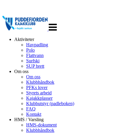
Veksle
navigasjon
Aktiviteter
Havpadling
Polo
Flattvann
Surfski
SUP brett
Om oss
Om oss
Klubbhåndbok
PFKs lover
Styrets arbeid
Kajakkplasser
Klubbutstyr (padleboken)
FAQ
Kontakt
HMS / Varsling
HMS-dokument
Klubbhåndbok