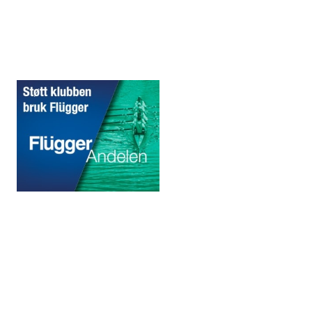
Sponsorer
© 2020 Puddefjorden Kajakklubb.