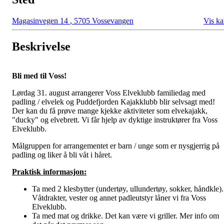
Magasinvegen 14
,
5705 Vossevangen
Vis ka
Beskrivelse
Bli med til Voss!
Lørdag 31. august arrangerer Voss Elveklubb familiedag med
padling / elvelek og Puddefjorden Kajakklubb blir selvsagt med!
Der kan du få prøve mange kjekke aktiviteter som elvekajakk,
"ducky" og elvebrett. Vi får hjelp av dyktige instruktører fra Voss
Elveklubb.
Målgruppen for arrangementet er barn / unge som er nysgjerrig på
padling og liker å bli våt i håret.
Praktisk informasjon:
Ta med 2 klesbytter (undertøy, ullundertøy, sokker, håndkle).
Våtdrakter, vester og annet padleutstyr låner vi fra Voss
Elveklubb.
Ta med mat og drikke. Det kan være vi griller. Mer info om