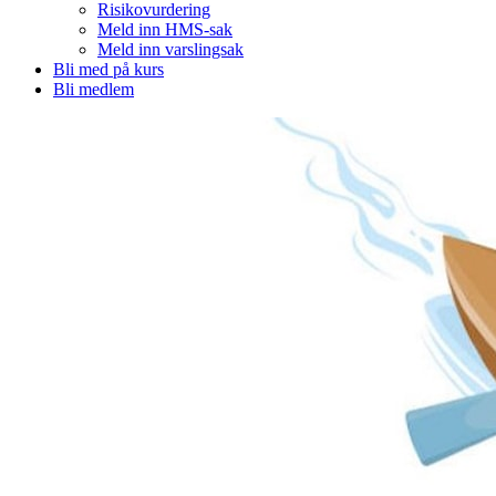
Risikovurdering
Meld inn HMS-sak
Meld inn varslingsak
Bli med på kurs
Bli medlem