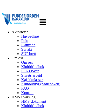
Veksle
navigasjon
Aktiviteter
Havpadling
Polo
Flattvann
Surfski
SUP brett
Om oss
Om oss
Klubbhåndbok
PFKs lover
Styrets arbeid
Kajakkplasser
Klubbutstyr (padleboken)
FAQ
Kontakt
HMS / Varsling
HMS-dokument
Klubbhåndbok