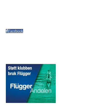
Besøksadresse
Neptun Motorbåtforening
Møllendalsveien 12
Facebook
Sponsorer