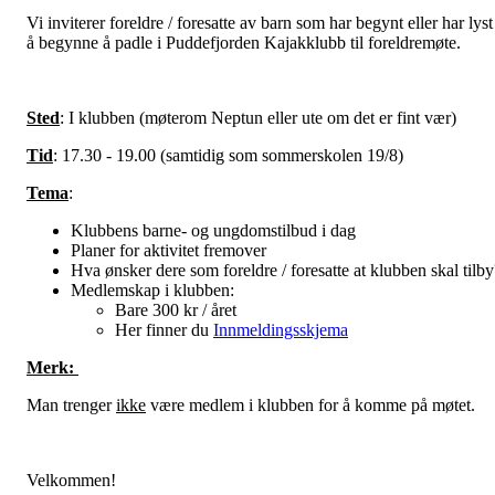
Vi inviterer foreldre / foresatte av barn som har begynt eller har lyst
å begynne å padle i Puddefjorden Kajakklubb til foreldremøte.
Sted
: I klubben (møterom Neptun eller ute om det er fint vær)
Tid
: 17.30 - 19.00 (samtidig som sommerskolen 19/8)
Tema
:
Klubbens barne- og ungdomstilbud i dag
Planer for aktivitet fremover
Hva ønsker dere som foreldre / foresatte at klubben skal tilby
Medlemskap i klubben:
Bare 300 kr / året
Her finner du
Innmeldingsskjema
Merk:
Man trenger
ikke
være medlem i klubben for å komme på møtet.
Velkommen!