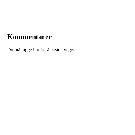
Kommentarer
Du må logge inn for å poste i veggen.
Kontaktinformsjon
E-post :
kontakt@pfkajakk.no
Org. nr. 992986352
Kontonr. 3624.27.29042