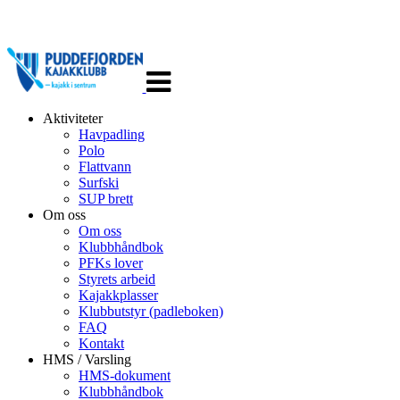
Veksle
navigasjon
Aktiviteter
Havpadling
Polo
Flattvann
Surfski
SUP brett
Om oss
Om oss
Klubbhåndbok
PFKs lover
Styrets arbeid
Kajakkplasser
Klubbutstyr (padleboken)
FAQ
Kontakt
HMS / Varsling
HMS-dokument
Klubbhåndbok