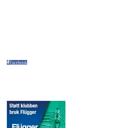
Org. nr. 992986352
Kontonr. 3624.27.29042
Besøksadresse
Neptun Motorbåtforening
Møllendalsveien 12
Facebook
Sponsorer