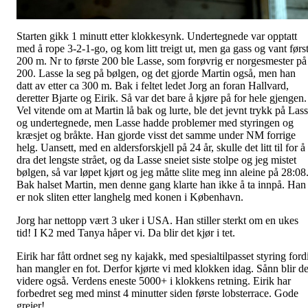
Starten gikk 1 minutt etter klokkesynk. Undertegnede var opptatt
med å rope 3-2-1-go, og kom litt treigt ut, men ga gass og vant førs
200 m. Nr to første 200 ble Lasse, som forøvrig er norgesmester på
200. Lasse la seg på bølgen, og det gjorde Martin også, men han
datt av etter ca 300 m. Bak i feltet ledet Jorg an foran Hallvard,
deretter Bjarte og Eirik. Så var det bare å kjøre på for hele gjengen.
Vel vitende om at Martin lå bak og lurte, ble det jevnt trykk på Las
og undertegnede, men Lasse hadde problemer med styringen og
kræsjet og bråkte. Han gjorde visst det samme under NM forrige
helg. Uansett, med en aldersforskjell på 24 år, skulle det litt til for å
dra det lengste strået, og da Lasse sneiet siste stolpe og jeg mistet
bølgen, så var løpet kjørt og jeg måtte slite meg inn aleine på 28:08
Bak halset Martin, men denne gang klarte han ikke å ta innpå. Han
er nok sliten etter langhelg med konen i København.
Jorg har nettopp vært 3 uker i USA. Han stiller sterkt om en ukes
tid! I K2 med Tanya håper vi. Da blir det kjør i tet.
Eirik har fått ordnet seg ny kajakk, med spesialtilpasset styring ford
han mangler en fot. Derfor kjørte vi med klokken idag. Sånn blir de
videre også. Verdens eneste 5000+ i klokkens retning. Eirik har
forbedret seg med minst 4 minutter siden første lobsterrace. Gode
greier!