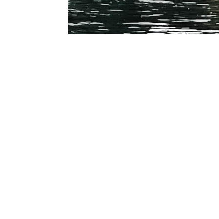
Kontaktinformsjon
E-post :
kontakt@pfkajakk.no
Org. nr. 992986352
Kontonr. 3624.27.29042
Besøksadresse
Neptun Motorbåtforening