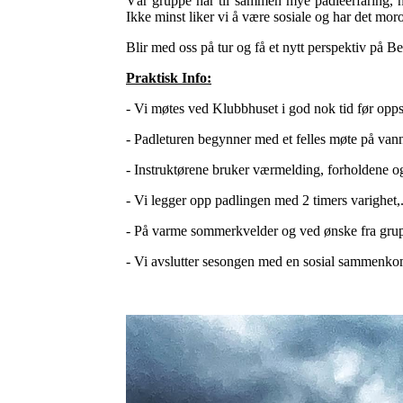
Vår gruppe har til sammen mye padleerfaring, no
Ikke minst liker vi å være sosiale og har det mor
Blir med oss på tur og få et nytt perspektiv på B
Praktisk Info:
- Vi møtes ved Klubbhuset i god nok tid før opps
- Padleturen begynner med et felles møte på van
- Instruktørene bruker værmelding, forholdene og
- Vi legger opp padlingen med 2 timers varighet,
- På varme sommerkvelder og ved ønske fra grup
- Vi avslutter sesongen med en sosial sammenkom