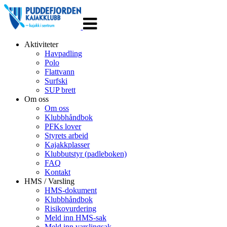
Veksle
navigasjon
Aktiviteter
Havpadling
Polo
Flattvann
Surfski
SUP brett
Om oss
Om oss
Klubbhåndbok
PFKs lover
Styrets arbeid
Kajakkplasser
Klubbutstyr (padleboken)
FAQ
Kontakt
HMS / Varsling
HMS-dokument
Klubbhåndbok
Risikovurdering
Meld inn HMS-sak
Meld inn varslingsak