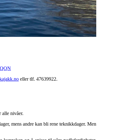
QJQQN
ajakk.no
eller tlf. 47639922.
 alle nivåer.
rdager, mens andre kan bli rene teknikkdager. Men