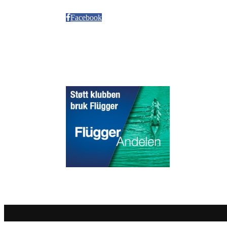
Møllendalsveien 12
Facebook
Sponsorer
© 2020 Puddefjorden Kajakklubb.