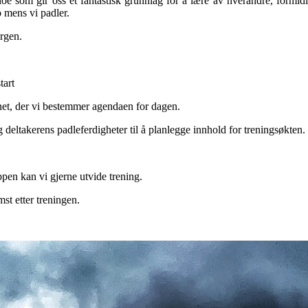
e som gir oss et fantastisk grunnlag for å lære av hverandre, formidle
o mens vi padler.
ergen.
tart
net, der vi bestemmer agendaen for dagen.
 deltakerens padleferdigheter til å planlegge innhold for treningsøkten.
.
pen kan vi gjerne utvide trening.
st etter treningen.