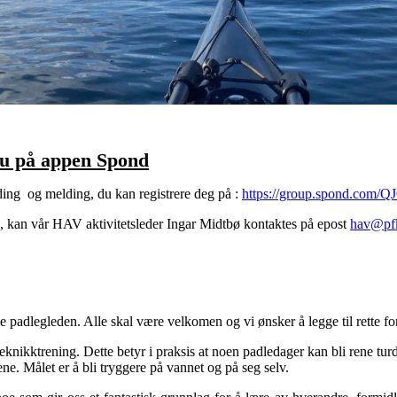
du på appen Spond
lding og melding, du kan registrere deg på :
https://group.spond.com/
rs, kan vår HAV aktivitetsleder Ingar Midtbø kontaktes på epost
hav@pfk
e padlegleden. Alle skal være velkomen og vi ønsker å legge til rette for
eknikktrening. Dette betyr i praksis at noen padledager kan bli rene tu
ene. Målet er å bli tryggere på vannet og på seg selv.