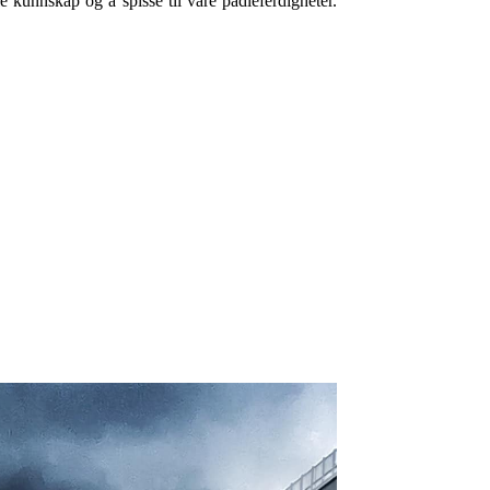
 kunnskap og å spisse til våre padleferdigheter.