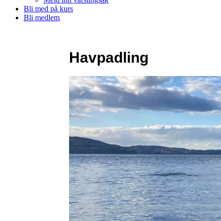
Bli med på kurs
Bli medlem
Havpadling