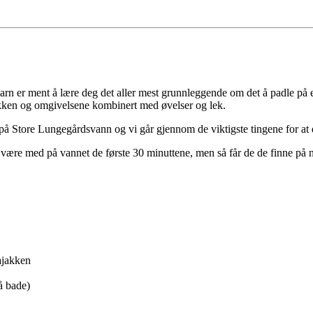
rn er ment å lære deg det aller mest grunnleggende om det å padle på
jakken og omgivelsene kombinert med øvelser og lek.
å Store Lungegårdsvann og vi går gjennom de viktigste tingene for at 
å være med på vannet de første 30 minuttene, men så får de de finne på
ajakken
å bade)