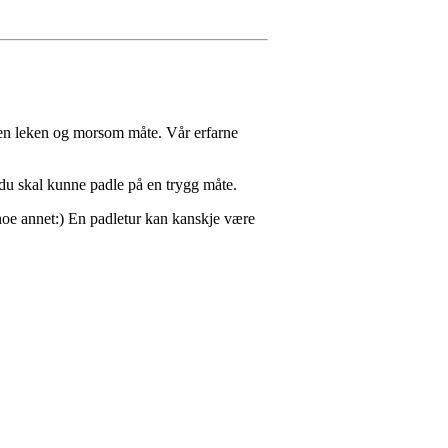
 en leken og morsom måte. Vår erfarne
du skal kunne padle på en trygg måte.
 noe annet:) En padletur kan kanskje være