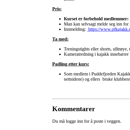
Pris:
Kurset er forbehold medlemmer
:
Man kan selvsagt melde seg inn for 
Innmelding:
https://www.pfkajakk.n
Ta med:
Treningstights eller shorts, ulltrøy
Kameratredning i kajakk innebærer badi
Padling etter kurs:
Som medlem i Puddefjorden Kajakklu
nettsidene) og ellers bruke klubbens
Kommentarer
Du må logge inn for å poste i veggen.