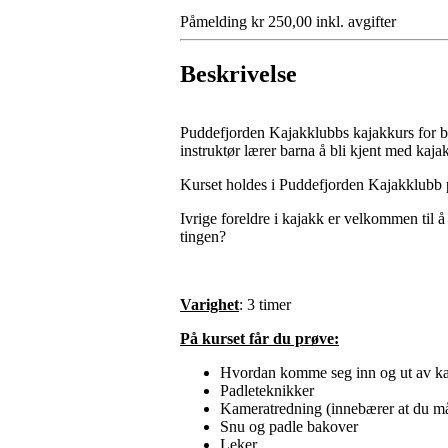
Påmelding kr 250,00 inkl. avgifter
Beskrivelse
Puddefjorden Kajakklubbs kajakkurs for ba
instruktør lærer barna å bli kjent med ka
Kurset holdes i Puddefjorden Kajakklubb p
Ivrige foreldre i kajakk er velkommen til 
tingen?
Varighet
: 3 timer
På kurset får du prøve:
Hvordan komme seg inn og ut av k
Padleteknikker
Kameratredning (innebærer at du m
Snu og padle bakover
Leker