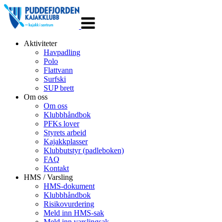
Veksle
navigasjon
Aktiviteter
Havpadling
Polo
Flattvann
Surfski
SUP brett
Om oss
Om oss
Klubbhåndbok
PFKs lover
Styrets arbeid
Kajakkplasser
Klubbutstyr (padleboken)
FAQ
Kontakt
HMS / Varsling
HMS-dokument
Klubbhåndbok
Risikovurdering
Meld inn HMS-sak
Meld inn varslingsak