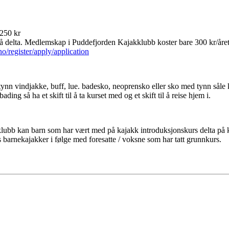
250 kr
å delta. Medlemskap i Puddefjorden Kajakklubb koster bare 300 kr/året
o/register/apply/application
e, tynn vindjakke, buff, lue. badesko, neoprensko eller sko med tynn såle
ng så ha et skift til å ta kurset med og et skift til å reise hjem i.
bb kan barn som har vært med på kajakk introduksjonskurs delta på 
 barnekajakker i følge med foresatte / voksne som har tatt grunnkurs.