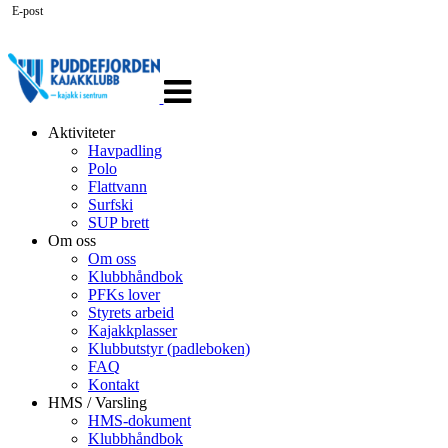
E-post
Veksle
navigasjon
Aktiviteter
Havpadling
Polo
Flattvann
Surfski
SUP brett
Om oss
Om oss
Klubbhåndbok
PFKs lover
Styrets arbeid
Kajakkplasser
Klubbutstyr (padleboken)
FAQ
Kontakt
HMS / Varsling
HMS-dokument
Klubbhåndbok