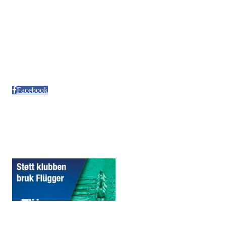
Kontonr. 3624.27.29042
Besøksadresse
Neptun Motorbåtforening
Møllendalsveien 12
Facebook
Sponsorer