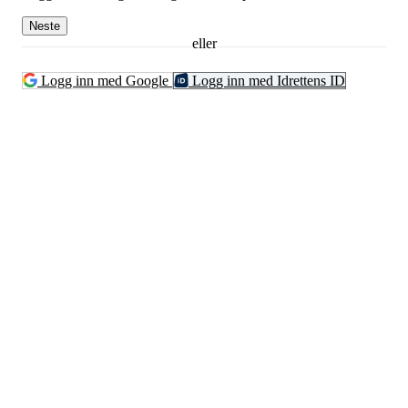
Neste
eller
Logg inn med Google
Logg inn med Idrettens ID
Kontaktinformsjon
E-post :
kontakt@pfkajakk.no
Org. nr. 992986352