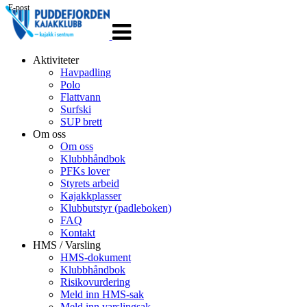
E-post
Veksle
navigasjon
Aktiviteter
Havpadling
Polo
Flattvann
Surfski
SUP brett
Om oss
Om oss
Klubbhåndbok
PFKs lover
Styrets arbeid
Kajakkplasser
Klubbutstyr (padleboken)
FAQ
Kontakt
HMS / Varsling
HMS-dokument
Klubbhåndbok
Risikovurdering
Meld inn HMS-sak
Meld inn varslingsak