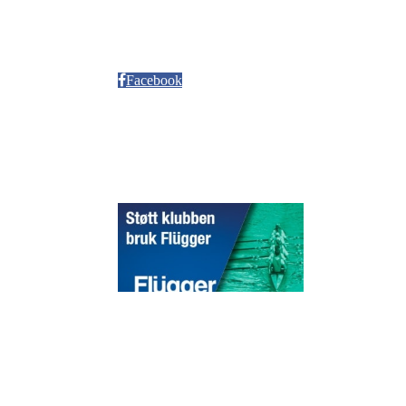
Neptun Motorbåtforening
Møllendalsveien 12
Facebook
Sponsorer
© 2020 Puddefjorden Kajakklubb.