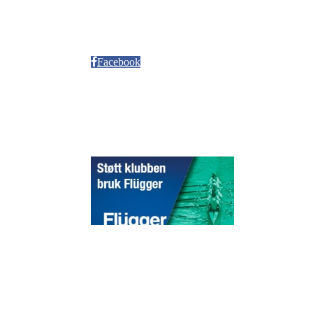
Neptun Motorbåtforening
Møllendalsveien 12
Facebook
Sponsorer
© 2020 Puddefjorden Kajakklubb.