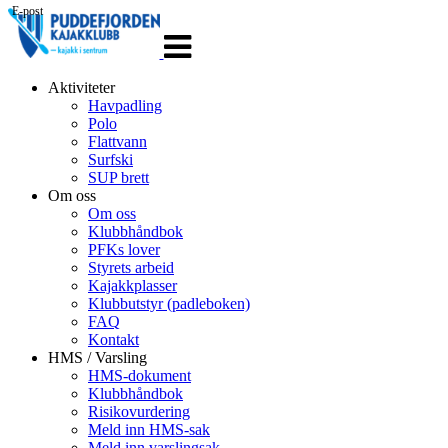
E-post
Veksle
navigasjon
Aktiviteter
Havpadling
Polo
Flattvann
Surfski
SUP brett
Om oss
Om oss
Klubbhåndbok
PFKs lover
Styrets arbeid
Kajakkplasser
Klubbutstyr (padleboken)
FAQ
Kontakt
HMS / Varsling
HMS-dokument
Klubbhåndbok
Risikovurdering
Meld inn HMS-sak
Meld inn varslingsak