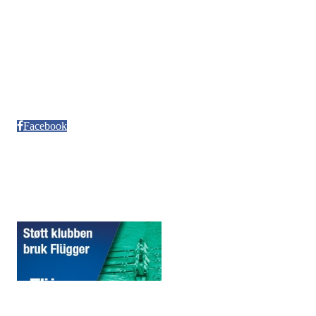
Kontonr. 3624.27.29042
Besøksadresse
Neptun Motorbåtforening
Møllendalsveien 12
Facebook
Sponsorer