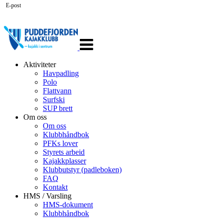
E-post
Veksle
navigasjon
Aktiviteter
Havpadling
Polo
Flattvann
Surfski
SUP brett
Om oss
Om oss
Klubbhåndbok
PFKs lover
Styrets arbeid
Kajakkplasser
Klubbutstyr (padleboken)
FAQ
Kontakt
HMS / Varsling
HMS-dokument
Klubbhåndbok