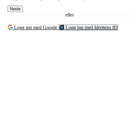
Neste
eller
Logg inn med Google
Logg inn med Idrettens ID
Kontaktinformsjon
E-post :
kontakt@pfkajakk.no
Org. nr. 992986352