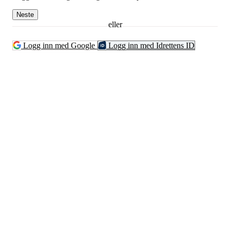
Neste
eller
Logg inn med Google
Logg inn med Idrettens ID
Kontaktinformsjon
E-post :
kontakt@pfkajakk.no
Org. nr. 992986352