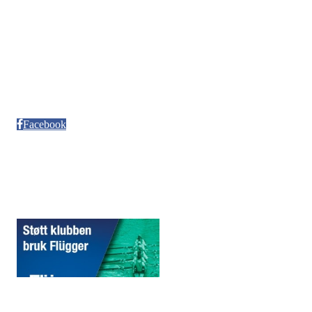
Kontonr. 3624.27.29042
Besøksadresse
Neptun Motorbåtforening
Møllendalsveien 12
Facebook
Sponsorer