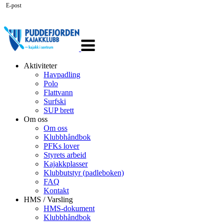
E-post
Veksle
navigasjon
Aktiviteter
Havpadling
Polo
Flattvann
Surfski
SUP brett
Om oss
Om oss
Klubbhåndbok
PFKs lover
Styrets arbeid
Kajakkplasser
Klubbutstyr (padleboken)
FAQ
Kontakt
HMS / Varsling
HMS-dokument
Klubbhåndbok