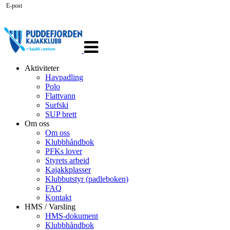
E-post
Veksle
navigasjon
Aktiviteter
Havpadling
Polo
Flattvann
Surfski
SUP brett
Om oss
Om oss
Klubbhåndbok
PFKs lover
Styrets arbeid
Kajakkplasser
Klubbutstyr (padleboken)
FAQ
Kontakt
HMS / Varsling
HMS-dokument
Klubbhåndbok