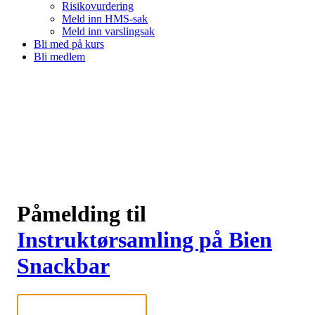
Risikovurdering
Meld inn HMS-sak
Meld inn varslingsak
Bli med på kurs
Bli medlem
Påmelding til
Instruktørsamling på Bien
Snackbar