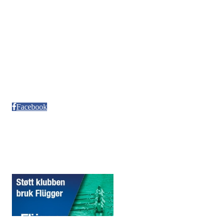
Org. nr. 992986352
Kontonr. 3624.27.29042
Besøksadresse
Neptun Motorbåtforening
Møllendalsveien 12
Facebook
Sponsorer