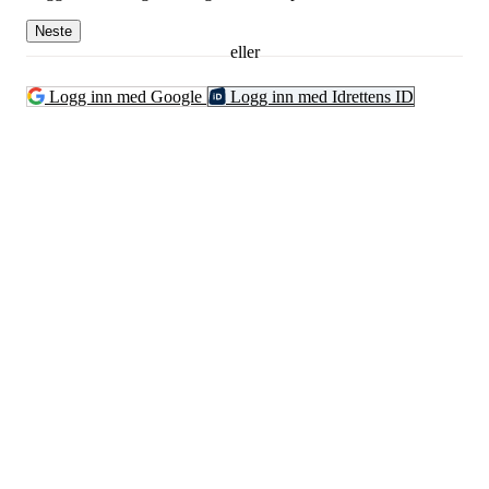
Neste
eller
Logg inn med Google
Logg inn med Idrettens ID
Kontaktinformsjon
E-post :
kontakt@pfkajakk.no
Org. nr. 992986352