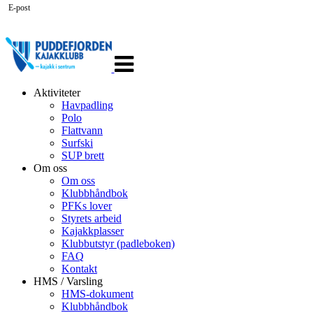
E-post
Veksle
navigasjon
Aktiviteter
Havpadling
Polo
Flattvann
Surfski
SUP brett
Om oss
Om oss
Klubbhåndbok
PFKs lover
Styrets arbeid
Kajakkplasser
Klubbutstyr (padleboken)
FAQ
Kontakt
HMS / Varsling
HMS-dokument
Klubbhåndbok