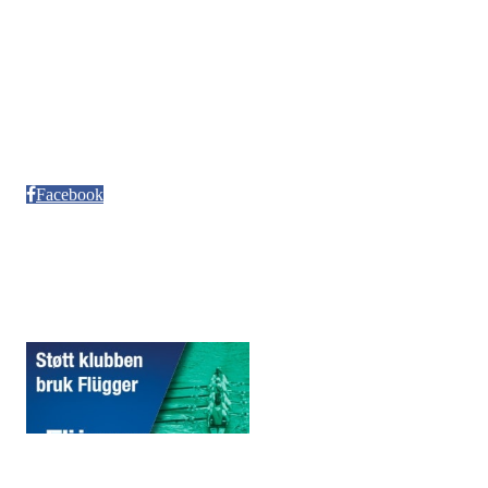
Kontonr. 3624.27.29042
Besøksadresse
Neptun Motorbåtforening
Møllendalsveien 12
Facebook
Sponsorer