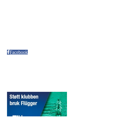
Kontonr. 3624.27.29042
Besøksadresse
Neptun Motorbåtforening
Møllendalsveien 12
Facebook
Sponsorer