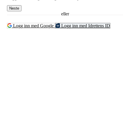
Neste
eller
Logg inn med Google
Logg inn med Idrettens ID
Kontaktinformsjon
E-post :
kontakt@pfkajakk.no
Org. nr. 992986352