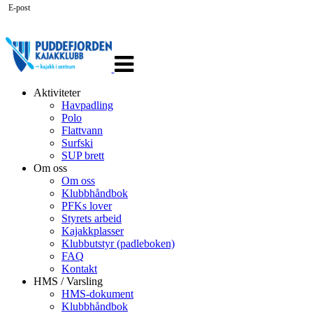
E-post
Veksle
navigasjon
Aktiviteter
Havpadling
Polo
Flattvann
Surfski
SUP brett
Om oss
Om oss
Klubbhåndbok
PFKs lover
Styrets arbeid
Kajakkplasser
Klubbutstyr (padleboken)
FAQ
Kontakt
HMS / Varsling
HMS-dokument
Klubbhåndbok