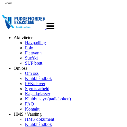
E-post
Veksle
navigasjon
Aktiviteter
Havpadling
Polo
Flattvann
Surfski
SUP brett
Om oss
Om oss
Klubbhåndbok
PFKs lover
Styrets arbeid
Kajakkplasser
Klubbutstyr (padleboken)
FAQ
Kontakt
HMS / Varsling
HMS-dokument
Klubbhåndbok