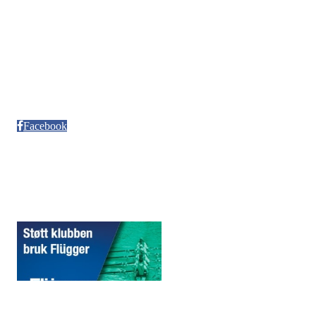
Kontonr. 3624.27.29042
Besøksadresse
Neptun Motorbåtforening
Møllendalsveien 12
Facebook
Sponsorer