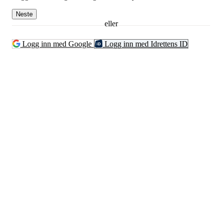
Neste
eller
Logg inn med Google
Logg inn med Idrettens ID
Kontaktinformsjon
E-post :
kontakt@pfkajakk.no
Org. nr. 992986352